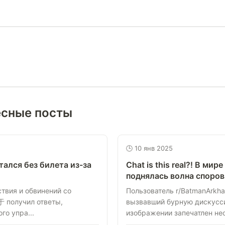
есные посты
🕒 10 янв 2025
остался без билета из-за
Chat is this real?! В ми
поднялась волна споров
твия и обвинений со
Пользователь r/BatmanArkh
于 получил ответы,
вызвавший бурную дискусси
го упра...
изображении запечатлен нео