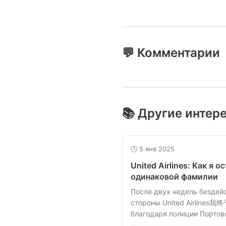
💬 Комментарии
📚 Другие интер
🕒 5 янв 2025
United Airlines: Как я 
одинаковой фамилии
После двух недель бездейс
стороны United Airlines我终
благодаря полиции Портово