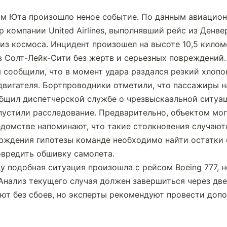
ом Юта произошло неное событие. По данным авиационн
компании United Airlines, выполнявший рейс из Денвер
из космоса. Инцидент произошел на высоте 10,5 киломе
 в Солт-Лейк-Сити без жертв и серьезных повреждений.
сообщили, что в момент удара раздался резкий хлопок
двигателя. Бортпроводники отметили, что пассажиры на
бщил диспетчерской службе о чрезвыскаальной ситуац
устили расследование. Предварительно, объектом мог
едомстве напоминают, что такие столкновения случаютс
верждения гипотезы команде необходимо найти остатки о
овредить обшивку самолета.
у подобная ситуация произошла с рейсом Boeing 777, н
Анализ текущего случая должен завершиться через две 
ают без сбоев, но эксперты рекомендуют провести допо