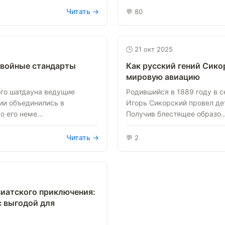
Читать →
💬 80
🕒 21 окт 2025
двойные стандарты
Как русский гений Сико
мировую авиацию
ого шатдауна ведущие
Родившийся в 1889 году в с
ии объединились в
Игорь Сикорский провел дет
 его неме...
Получив блестящее образо..
Читать →
💬 2
зиатского приключения:
с выгодой для