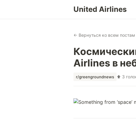
United Airlines
← Вернуться ко всем постам
Космический
Airlines в н
⬆ 3 голо
r/greengroundnews