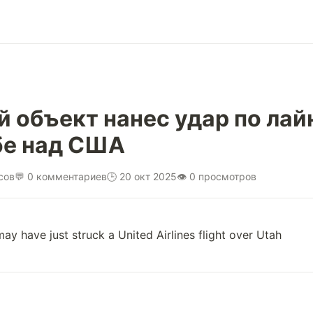
 объект нанес удар по лай
ебе над США
сов
💬 0 комментариев
🕒 20 окт 2025
👁 0 просмотров