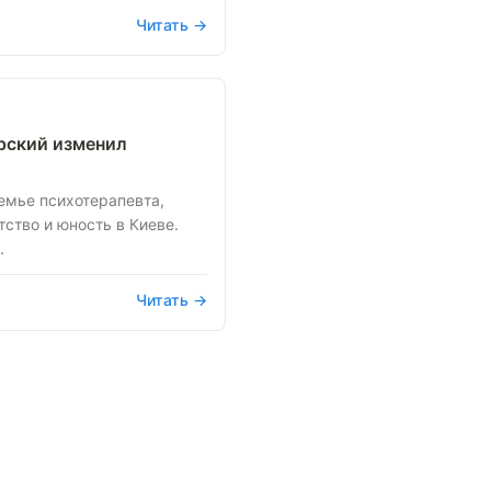
Читать →
рский изменил
емье психотерапевта,
ство и юность в Киеве.
.
Читать →