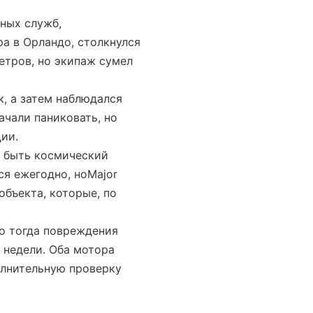
ых служб, 
а в Орландо, столкнулся 
тров, но экипаж сумел 
, а затем наблюдался 
чали паниковать, но 
ии.
 быть космический 
я ежегодно, ноMajor 
бъекта, которые, по 
о тогда повреждения 
недели. Оба мотора 
лнительную проверку 