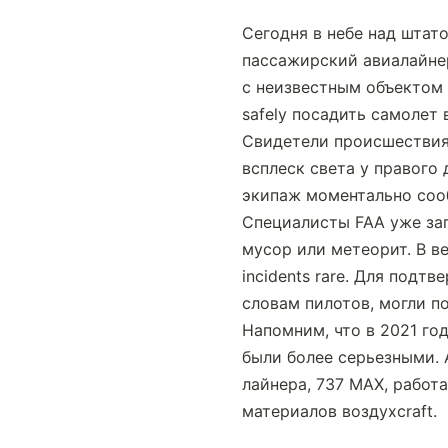
Сегодня в небе над штат
пассажирский авиалайнер 
с неизвестным объектом 
safely посадить самолет
Свидетели происшествия 
всплеск света у правого 
экипаж моментально соо
Специалисты FAA уже зап
мусор или метеорит. В в
incidents rare. Для подт
словам пилотов, могли п
Напомним, что в 2021 год
были более серьезными. 
лайнера, 737 MAX, работ
материалов воздухcraft.