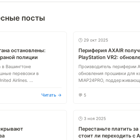
есные посты
🕒 29 окт 2025
гана остановлены:
Периферия AXAIR получ
храной полиции
PlayStation VR2: обнов
а в Вашингтоне
Производитель периферии A
шные перевозки в
обновления прошивки для к
ed Airlines. ...
MIAP24PRO, поддерживающи
Читать →
💬 5
🕒 3 ноя 2025
 скрывают
Перестаньте платить за
ва
стоит ли переходить с Am