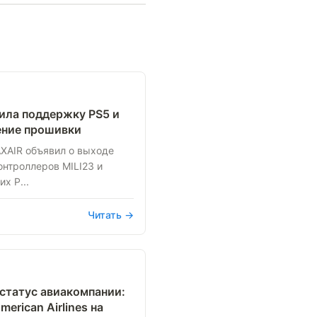
ила поддержку PS5 и
ление прошивки
XAIR объявил о выходе
онтроллеров MILI23 и
х P...
Читать →
 статус авиакомпании:
erican Airlines на