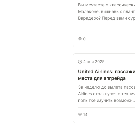
Вы мечтаете о классическ
Малеконе, вишнёвых плант
Варадеро? Перед вами сур
💬 0
🕒 4 ноя 2025
United Airlines: пасса
места для апгрейда
За неделю до вылета пасс
Airlines столкнулся с техн
попытке изучить возможн..
💬 14