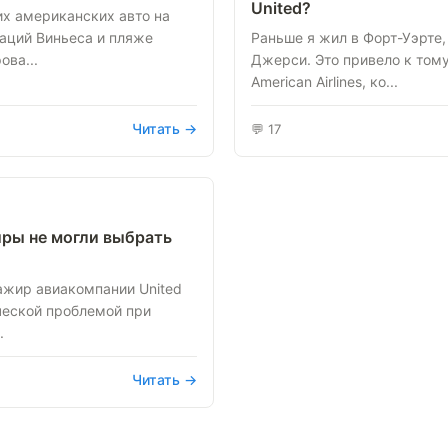
United?
их американских авто на
аций Виньеса и пляже
Раньше я жил в Форт-Уэрте,
ова...
Джерси. Это привело к тому,
American Airlines, ко...
Читать →
💬 17
жиры не могли выбрать
ажир авиакомпании United
ической проблемой при
.
Читать →