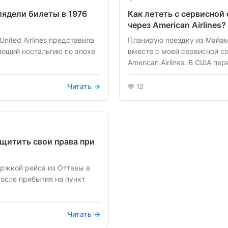
глядели билеты в 1976
Как лететь с сервисной
через American Airlines?
nited Airlines представила
Планирую поездку из Майам
ющий ностальгию по эпохе
вместе с моей сервисной с
American Airlines. В США пере
Читать →
💬 12
ащитить свои права при
ержкой рейса из Оттавы в
После прибытия на пункт
Читать →