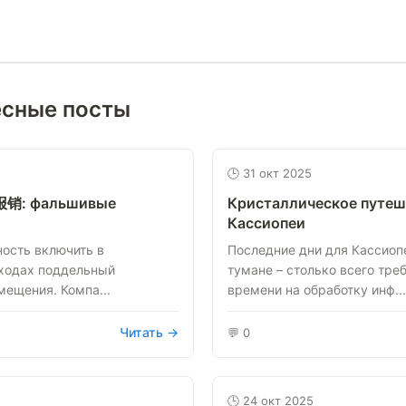
есные посты
🕒 31 окт 2025
у报销: фальшивые
Кристаллическое путеш
Кассиопеи
ость включить в
Последние дни для Кассиоп
сходах поддельный
тумане – столько всего тре
мещения. Компа...
времени на обработку инф...
Читать →
💬 0
🕒 24 окт 2025