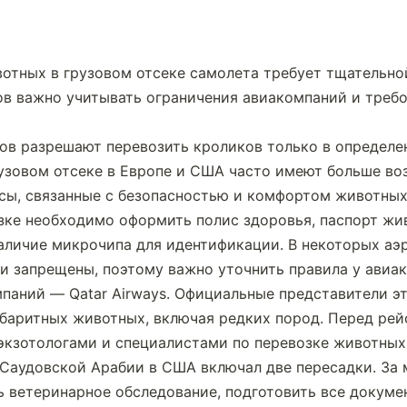
тных в грузовом отсеке самолета требует тщательной
в важно учитывать ограничения авиакомпаний и треб
в разрешают перевозить кроликов только в определен
узовом отсеке в Европе и США часто имеют больше воз
сы, связанные с безопасностью и комфортом животных
зке необходимо оформить полис здоровья, паспорт жи
аличие микрочипа для идентификации. В некоторых аэр
и запрещены, поэтому важно уточнить правила у авиа
паний — Qatar Airways. Официальные представители э
баритных животных, включая редких пород. Перед рей
экзотологами и специалистами по перевозке животных
 Саудовской Арабии в США включал две пересадки. За 
 ветеринарное обследование, подготовить все докумен