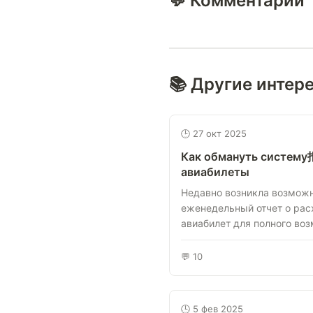
💬 Комментарии
📚 Другие интер
🕒 27 окт 2025
Как обмануть систем
авиабилеты
Недавно возникла возможн
еженедельный отчет о ра
авиабилет для полного воз
💬 10
🕒 5 фев 2025