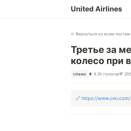
United Airlines
← Вернуться ко всем постам
Третье за ме
колесо при 
⬆ 4.2k голосов
💬 29
r/news
🔗 https://www.cnn.com/