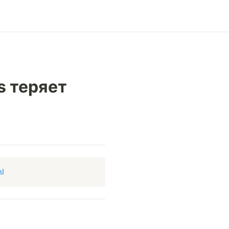
s теряет
l