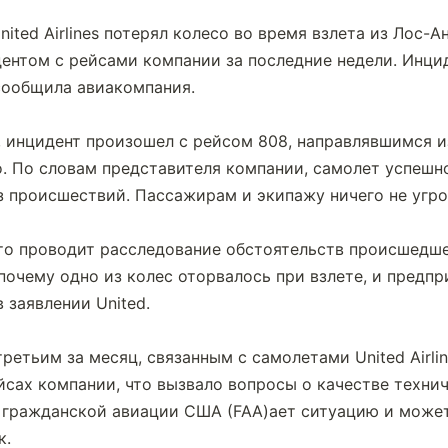
ted Airlines потерял колесо во время взлета из Лос-Ан
нтом с рейсами компании за последние недели. Инцид
сообщила авиакомпания.
s, инцидент произошел с рейсом 808, направлявшимся и
о. По словам представителя компании, самолет успешн
з происшествий. Пассажирам и экипажу ничего не угр
то проводит расследование обстоятельств происшедше
 почему одно из колес оторвалось при взлете, и предп
 заявлении United.
ретьим за месяц, связанным с самолетами United Airlin
йсах компании, что вызвало вопросы о качестве технич
 гражданской авиации США (FAA)ает ситуацию и может
к.