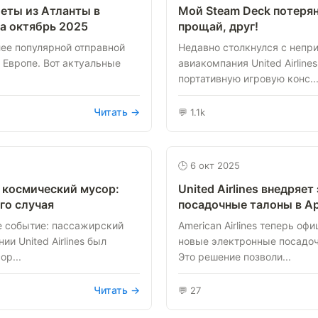
еты из Атланты в
Мой Steam Deck потерян 
на октябрь 2025
прощай, друг!
лее популярной отправной
Недавно столкнулся с непри
 Европе. Вот актуальные
авиакомпания United Airline
портативную игровую конс..
Читать →
💬 1.1k
🕒 6 окт 2025
в космический мусор:
United Airlines внедряе
го случая
посадочные талоны в App
е событие: пассажирский
American Airlines теперь о
и United Airlines был
новые электронные посадочн
р...
Это решение позволи...
Читать →
💬 27